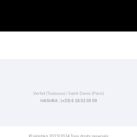
Verfeil (Toulouse) / Saint-Denis (Paris)
HASHKA : (+33) 6 18 02 00 09
© Hashka 2023/2024 Tous droits reservés