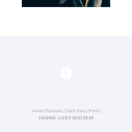
Verfeil (Toulouse) / Saint-Denis (Paris)
HASHKA : (+33) 6 18 02 00 09