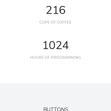
216
CUPS OF COFFEE
1024
HOURS OF PROGRAMMING
BUTTONS