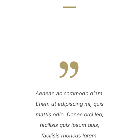
 diam.
Aenean ac commodo diam.
Aenea
i, quis
Etiam ut adipiscing mi, quis
Etiam 
ci leo,
mattis odio. Donec orci leo,
mattis
 quis,
facilisis quis ipsum quis,
facil
orem.
facilisis rhoncus lorem.
faci