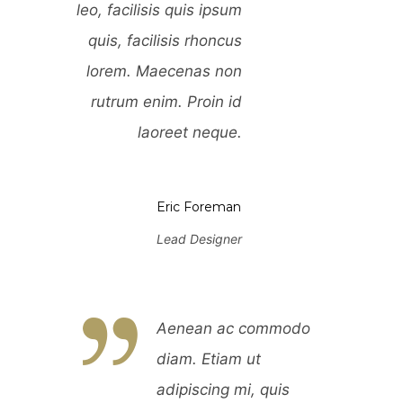
leo, facilisis quis ipsum
leo, facili
quis, facilisis rhoncus
quis, fac
lorem. Maecenas non
lorem. 
rutrum enim. Proin id
rutrum e
laoreet neque.
l
Eric Foreman
Lead Designer
commodo
Aenean ac commodo
ut
diam. Etiam ut
, quis
adipiscing mi, quis