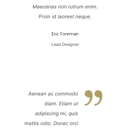
m enim.
Maecenas non rutrum enim.
Maecen
eque.
Proin id laoreet neque.
Proi
Eric Foreman
Lead Designer
Aenean ac commodo
Aenean
diam. Etiam ut
d
adipiscing mi, quis
adipis
mattis odio. Donec orci
mattis odi