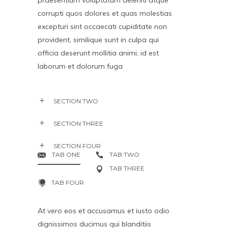
praesentium voluptatum deleniti atque
corrupti quos dolores et quas molestias
excepturi sint occaecati cupiditate non
provident, similique sunt in culpa qui
officia deserunt mollitia animi, id est
laborum et dolorum fuga
SECTION TWO
SECTION THREE
SECTION FOUR
TAB ONE
TAB TWO
TAB THREE
TAB FOUR
At vero eos et accusamus et iusto odio
dignissimos ducimus qui blanditiis