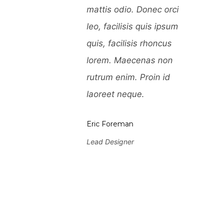
Donec orci
mattis odio. Donec orci
 quis ipsum
leo, facilisis quis ipsum
s rhoncus
quis, facilisis rhoncus
enas non
lorem. Maecenas non
Proin id
rutrum enim. Proin id
e.
laoreet neque.
Eric Foreman
Lead Designer