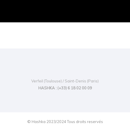
Verfeil (Toulouse) / Saint-Denis (Paris)
HASHKA : (+33) 6 18 02 00 09
© Hashka 2023/2024 Tous droits reservés